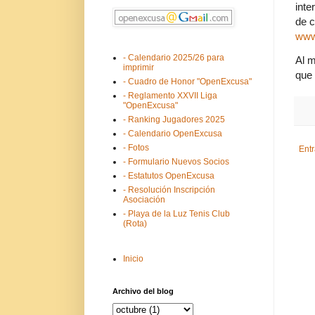
inte
de c
www
- Calendario 2025/26 para
Al m
imprimir
que 
- Cuadro de Honor "OpenExcusa"
- Reglamento XXVII Liga
"OpenExcusa"
- Ranking Jugadores 2025
- Calendario OpenExcusa
- Fotos
Ent
- Formulario Nuevos Socios
- Estatutos OpenExcusa
- Resolución Inscripción
Asociación
- Playa de la Luz Tenis Club
(Rota)
Inicio
Archivo del blog