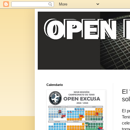
Calendario
El
so
El p
Teni
cele
torn