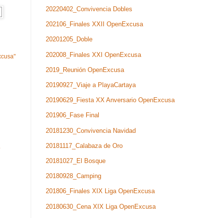
20220402_Convivencia Dobles
202106_Finales XXII OpenExcusa
20201205_Doble
202008_Finales XXI OpenExcusa
xcusa"
2019_Reunión OpenExcusa
20190927_Viaje a PlayaCartaya
20190629_Fiesta XX Anversario OpenExcusa
201906_Fase Final
20181230_Convivencia Navidad
20181117_Calabaza de Oro
b
20181027_El Bosque
20180928_Camping
201806_Finales XIX Liga OpenExcusa
20180630_Cena XIX Liga OpenExcusa