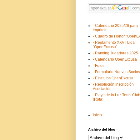
- Calendario 2025/26 para
imprimir
- Cuadro de Honor "OpenE
- Reglamento XXVII Liga
"OpenExcusa"
- Ranking Jugadores 2025
- Calendario OpenExcusa
- Fotos
- Formulario Nuevos Socios
- Estatutos OpenExcusa
- Resolución Inscripción
Asociación
- Playa de la Luz Tenis Clu
(Rota)
Inicio
Archivo del blog