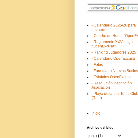
- Calendario 2025/26 para
imprimir
- Cuadro de Honor "OpenE
- Reglamento XXVII Liga
"OpenExcusa"
- Ranking Jugadores 2025
- Calendario OpenExcusa
- Fotos
- Formulario Nuevos Socios
- Estatutos OpenExcusa
- Resolución Inscripción
Asociación
- Playa de la Luz Tenis Clu
(Rota)
Inicio
Archivo del blog