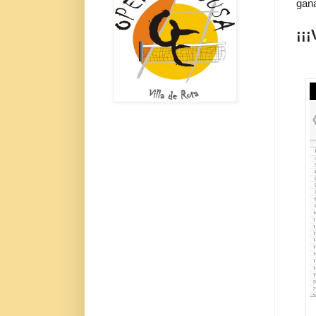
gan
¡¡