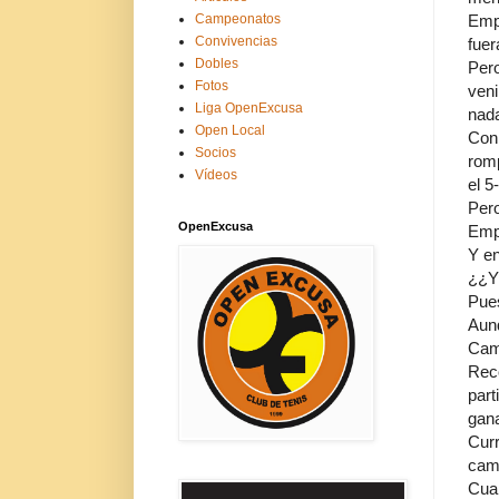
Empi
Campeonatos
Convivencias
fuer
Dobles
Pero
Fotos
veni
Liga OpenExcusa
nad
Open Local
Con 
Socios
romp
Vídeos
el 5
Per
OpenExcusa
Empe
Y en
¿¿Y
Pues
Aunq
Camp
Reco
part
gana
Curr
cam
Cuan