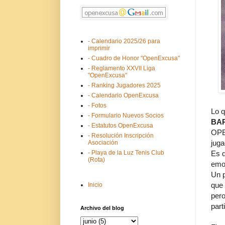
- Calendario 2025/26 para
imprimir
- Cuadro de Honor "OpenExcusa"
- Reglamento XXVII Liga
"OpenExcusa"
- Ranking Jugadores 2025
- Calendario OpenExcusa
- Fotos
Lo q
- Formulario Nuevos Socios
BAR
- Estatutos OpenExcusa
OPE
- Resolución Inscripción
jug
Asociación
Es q
- Playa de la Luz Tenis Club
(Rota)
emo
Un p
que 
Inicio
pero
par
Archivo del blog