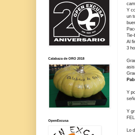
camp
Y co
un t
buen
Paco
Tie-
Al f
3 ho
Calabaza de ORO 2018
Gra
asis
Gra
Pab
Y po
seño
Y gr
FEL
OpenExcusa
Lo d