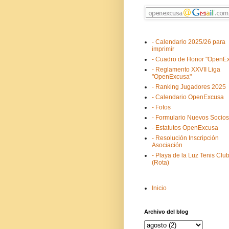
- Calendario 2025/26 para
imprimir
- Cuadro de Honor "OpenE
- Reglamento XXVII Liga
"OpenExcusa"
- Ranking Jugadores 2025
- Calendario OpenExcusa
- Fotos
- Formulario Nuevos Socios
- Estatutos OpenExcusa
- Resolución Inscripción
Asociación
- Playa de la Luz Tenis Clu
(Rota)
Inicio
Archivo del blog