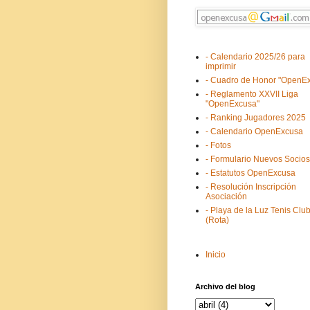
- Calendario 2025/26 para
imprimir
- Cuadro de Honor "OpenE
- Reglamento XXVII Liga
"OpenExcusa"
- Ranking Jugadores 2025
- Calendario OpenExcusa
- Fotos
- Formulario Nuevos Socios
- Estatutos OpenExcusa
- Resolución Inscripción
Asociación
- Playa de la Luz Tenis Clu
(Rota)
Inicio
Archivo del blog