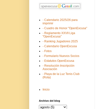
- Calendario 2025/26 para
imprimir
- Cuadro de Honor "OpenExcusa"
- Reglamento XXVII Liga
"OpenExcusa"
- Ranking Jugadores 2025
- Calendario OpenExcusa
- Fotos
- Formulario Nuevos Socios
- Estatutos OpenExcusa
- Resolución Inscripción
Asociación
- Playa de la Luz Tenis Club
(Rota)
Inicio
Archivo del blog