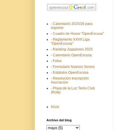
- Calendario 2025/26 para
imprimir
- Cuadro de Honor "OpenExcusa"
- Reglamento XXVII Liga
"OpenExcusa"
- Ranking Jugadores 2025
- Calendario OpenExcusa
- Fotos
- Formulario Nuevos Socios
- Estatutos OpenExcusa
- Resolución Inscripción
Asociación
- Playa de la Luz Tenis Club
(Rota)
Inicio
Archivo del blog